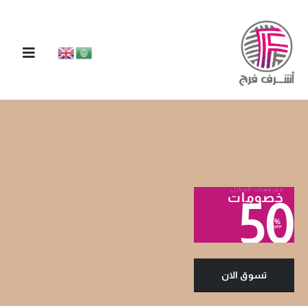
مفروشات المنازل
خصومات
50
%
OFF
تسوق الان